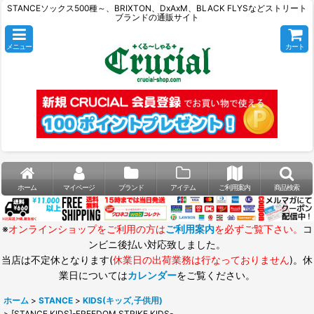
STANCEソックス500種～、BRIXTON、DxAxM、BLACK FLYSなどストリート
ブランドの通販サイト
メニュー
カート
ホーム
マイページ
ブランド
アイテム
ご利用案内
商品検索
※
オンラインショップをご利用の方は
ご利用案内
を必ずご覧下さい。
コ
ンビニ後払い対応致しました。
当店は不定休となります(
休業日の出荷業務は行なっておりません
)。休
業日については
カレンダー
をご覧ください。
ホーム
>
STANCE
>
KIDS(キッズ,子供用)
>
[STANCE KIDS]-FREEDOM STRIKE KIDS-