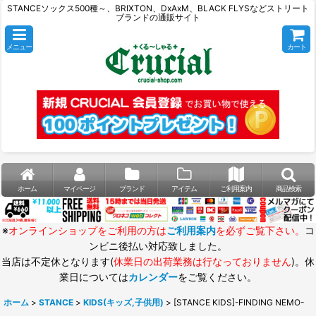
STANCEソックス500種～、BRIXTON、DxAxM、BLACK FLYSなどストリート
ブランドの通販サイト
メニュー
カート
ホーム
マイページ
ブランド
アイテム
ご利用案内
商品検索
※
オンラインショップをご利用の方は
ご利用案内
を必ずご覧下さい。
コ
ンビニ後払い対応致しました。
当店は不定休となります(
休業日の出荷業務は行なっておりません
)。休
業日については
カレンダー
をご覧ください。
ホーム
>
STANCE
>
KIDS(キッズ,子供用)
>
[STANCE KIDS]-FINDING NEMO-