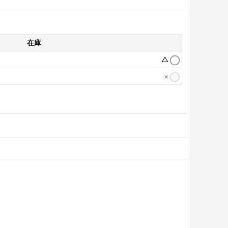
在庫
△
×