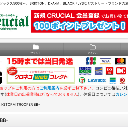
Eソックス500種～、BRIXTON、DxAxM、BLACK FLYSなどストリートブランド
ブランド
アイテム
ョップをご利用の方は
ご利用案内
を必ずご覧下さい。
コンビニ後払い対
す(
休業日の出荷業務は行なっておりません
)。休業日については
カレン
]-STORM TROOPER BB-
BB-