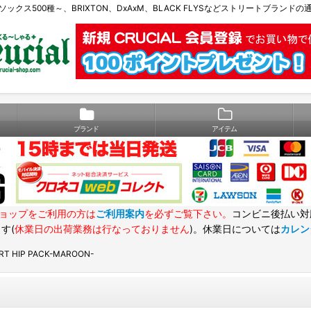
Eソックス500種～、BRIXTON、DxAxM、BLACK FLYSなどストリートブランド
ブランド
アイテム
ョップをご利用の方は
ご利用案内
を必ずご覧下さい。
コンビニ後払い対
す(
休業日の出荷業務は行なっておりません
)。休業日については
カレン
RT HIP PACK-MAROON-