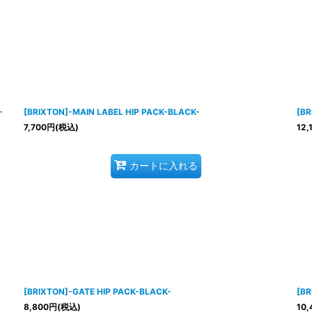
-
[BRIXTON]-MAIN LABEL HIP PACK-BLACK-
[B
7,700
円
(税込)
12,
カートに入れる
[BRIXTON]-GATE HIP PACK-BLACK-
[BR
8,800
円
(税込)
10,