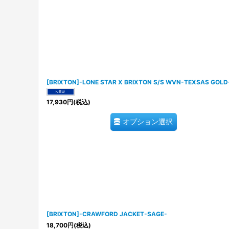
[BRIXTON]-LONE STAR X BRIXTON S/S WVN-TEXSAS GOLD
17,930
円
(税込)
オプション選択
[BRIXTON]-CRAWFORD JACKET-SAGE-
18,700
円
(税込)