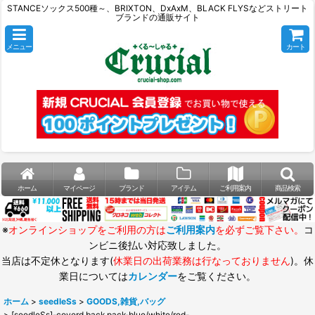
STANCEソックス500種～、BRIXTON、DxAxM、BLACK FLYSなどストリート
ブランドの通販サイト
メニュー
カート
ホーム
マイページ
ブランド
アイテム
ご利用案内
商品検索
※
オンラインショップをご利用の方は
ご利用案内
を必ずご覧下さい。
コ
ンビニ後払い対応致しました。
当店は不定休となります(
休業日の出荷業務は行なっておりません
)。休
業日については
カレンダー
をご覧ください。
ホーム
>
seedleSs
>
GOODS,雑貨,バッグ
>
[seedleSs]-coverd back pack-blue/white/red-