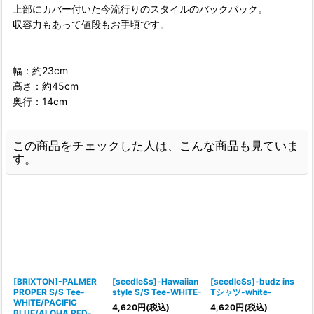
上部にカバー付いた今流行りのスタイルのバックパック。
収容力もあって値段もお手頃です。
幅：約23cm
高さ：約45cm
奥行：14cm
この商品をチェックした人は、こんな商品も見ていま
す。
[BRIXTON]-PALMER
[seedleSs]-Hawaiian
[seedleSs]-budz ins
PROPER S/S Tee-
style S/S Tee-WHITE-
Tシャツ-white-
WHITE/PACIFIC
4,620
円
(税込)
4,620
円
(税込)
BLUE/ALOHA RED-