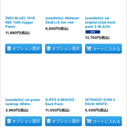
[NEO BLUE]-7619
[seedleSs]-Mohican
[seedleSs]-sd
RED Twill Jogger
Skull L/S tee-red-
original style back
Pants-
pack 3-BLACK-
6,600
円
(税込)
11,880
円
(税込)
13,750
円
(税込)
オプション選択
オプション選択
カートに入れる
[seedleSs]-sd green
[LIFE'S A BEACH]-
[STANCE]-ICON 3
tanktop-White-
Back Pack-
PACK-WHITE-
3,960
円
(税込)
11,550
円
(税込)
5,500
円
(税込)
オプション選択
オプション選択
カートに入れる