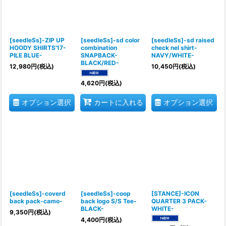
[seedleSs]-ZIP UP
[seedleSs]-sd color
[seedleSs]-sd raised
HOODY SHIRTS'17-
combination
check nel shirt-
PILE BLUE-
SNAPBACK-
NAVY/WHITE-
BLACK/RED-
12,980
円
(税込)
10,450
円
(税込)
4,620
円
(税込)
オプション選択
オプション選択
カートに入れる
[seedleSs]-coverd
[seedleSs]-coop
[STANCE]-ICON
back pack-camo-
back logo S/S Tee-
QUARTER 3 PACK-
BLACK-
WHITE-
9,350
円
(税込)
4,400
円
(税込)