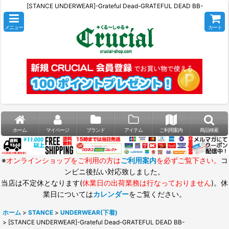
[STANCE UNDERWEAR]-Grateful Dead-GRATEFUL DEAD BB-
メニュー
カート
ホーム
マイページ
ブランド
アイテム
ご利用案内
商品検索
※
オンラインショップをご利用の方は
ご利用案内
を必ずご覧下さい。
コ
ンビニ後払い対応致しました。
当店は不定休となります(
休業日の出荷業務は行なっておりません
)。休
業日については
カレンダー
をご覧ください。
ホーム
>
STANCE
>
UNDERWEAR(下着)
>
[STANCE UNDERWEAR]-Grateful Dead-GRATEFUL DEAD BB-