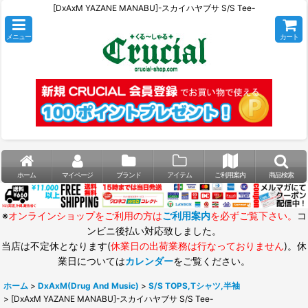
[DxAxM YAZANE MANABU]-スカイハヤブサ S/S Tee-
メニュー
カート
ホーム
マイページ
ブランド
アイテム
ご利用案内
商品検索
※
オンラインショップをご利用の方は
ご利用案内
を必ずご覧下さい。
コ
ンビニ後払い対応致しました。
当店は不定休となります(
休業日の出荷業務は行なっておりません
)。休
業日については
カレンダー
をご覧ください。
ホーム
>
DxAxM(Drug And Music)
>
S/S TOPS,Tシャツ,半袖
>
[DxAxM YAZANE MANABU]-スカイハヤブサ S/S Tee-