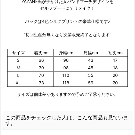
YAZANE氏が手がけた某バンドマーチデザインを
セルフブートにてリメイク！
バックは4色シルクプリントの豪華仕様です♪
"初回生産分無くなり次第販売終了となります"
サイズ
着丈cm
身幅cm
肩幅cm
袖丈cm
S
66
90
43
17
M
70
98
48
18
L
70
110
55
20
XL
73
118
59
20
サイズは個体差がありますので予めご了承ください。
この商品をチェックした人は、こんな商品も見ていま
す。