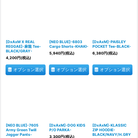
[DxAxM X REAL
[NEO BLUE]-6803
[DxAxM]-PAISLEY
REGGAE]-麻龍 Tee-
Cargo Shorts-KHAKI-
POCKET Tee-BLACK-
BLACK/GRAY-
5,940
円
(税込)
6,380
円
(税込)
4,200
円
(税込)
オプション選択
オプション選択
オプション選択
[NEO BLUE]-7605
[DxAxM]-DOG KIDS
[DxAxM]-KLASSIC
Army Green Twill
P/O PARKA-
ZIP HOODIE-
Jogger Pants-
BLACK/NAVY/H.GRY
3,300
円
(税込)