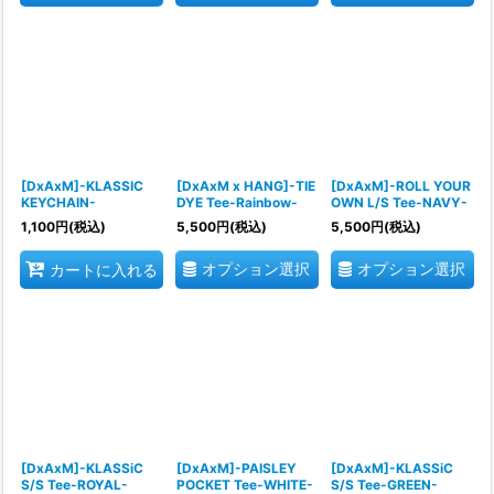
[DxAxM]-KLASSIC
[DxAxM x HANG]-TIE
[DxAxM]-ROLL YOUR
KEYCHAIN-
DYE Tee-Rainbow-
OWN L/S Tee-NAVY-
1,100
円
(税込)
5,500
円
(税込)
5,500
円
(税込)
オプション選択
オプション選択
カートに入れる
[DxAxM]-KLASSiC
[DxAxM]-PAISLEY
[DxAxM]-KLASSiC
S/S Tee-ROYAL-
POCKET Tee-WHITE-
S/S Tee-GREEN-