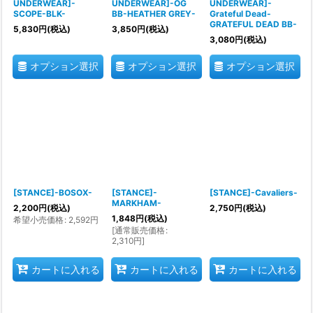
UNDERWEAR]-
UNDERWEAR]-OG
UNDERWEAR]-
SCOPE-BLK-
BB-HEATHER GREY-
Grateful Dead-
GRATEFUL DEAD BB-
5,830
円
(税込)
3,850
円
(税込)
3,080
円
(税込)
オプション選択
オプション選択
オプション選択
[STANCE]-BOSOX-
[STANCE]-
[STANCE]-Cavaliers-
MARKHAM-
2,200
円
(税込)
2,750
円
(税込)
1,848
円
(税込)
希望小売価格
:
2,592
円
[
通常販売価格
:
2,310
円
]
カートに入れる
カートに入れる
カートに入れる