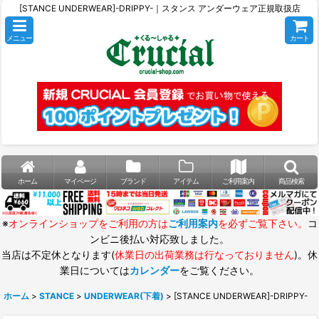
[STANCE UNDERWEAR]-DRIPPY-｜スタンス アンダーウェア正規取扱店
メニュー
カート
ホーム
マイページ
ブランド
アイテム
ご利用案内
商品検索
※
オンラインショップをご利用の方は
ご利用案内
を必ずご覧下さい。
コ
ンビニ後払い対応致しました。
当店は不定休となります(
休業日の出荷業務は行なっておりません
)。休
業日については
カレンダー
をご覧ください。
ホーム
>
STANCE
>
UNDERWEAR(下着)
>
[STANCE UNDERWEAR]-DRIPPY-