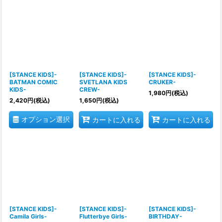
[STANCE KIDS]-
[STANCE KIDS]-
[STANCE KIDS]-
BATMAN COMIC
SVETLANA KIDS
CRUKER-
KIDS-
CREW-
1,980
円
(税込)
2,420
円
(税込)
1,650
円
(税込)
オプション選択
カートに入れる
カートに入れる
[STANCE KIDS]-
[STANCE KIDS]-
[STANCE KIDS]-
Camila Girls-
Flutterbye Girls-
BIRTHDAY-