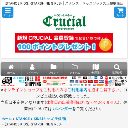
[STANCE KIDS]-STARSHINE GIRLS- | スタンス キッズソックス正規取扱店
メニュー
カート
ホーム
マイページ
ブランド
アイテム
ご利用案内
商品検索
※
オンラインショップをご利用の方は
ご利用案内
を必ずご覧下さい。
コ
ンビニ後払い対応致しました。
当店は不定休となります(
休業日の出荷業務は行なっておりません
)。休
業日については
カレンダー
をご覧ください。
ホーム
>
STANCE
>
KIDS(キッズ,子供用)
>
[STANCE KIDS]-STARSHINE GIRLS-