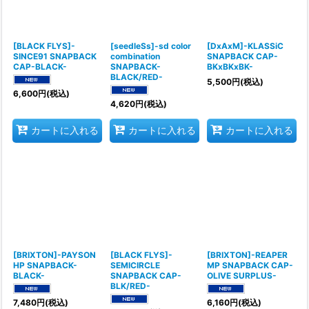
[BLACK FLYS]-
[seedleSs]-sd color
[DxAxM]-KLASSiC
SINCE91 SNAPBACK
combination
SNAPBACK CAP-
CAP-BLACK-
SNAPBACK-
BKxBKxBK-
BLACK/RED-
5,500
円
(税込)
6,600
円
(税込)
4,620
円
(税込)
カートに入れる
カートに入れる
カートに入れる
[BRIXTON]-PAYSON
[BLACK FLYS]-
[BRIXTON]-REAPER
HP SNAPBACK-
SEMICIRCLE
MP SNAPBACK CAP-
BLACK-
SNAPBACK CAP-
OLIVE SURPLUS-
BLK/RED-
7,480
円
(税込)
6,160
円
(税込)