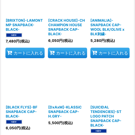
[BRIXTON]-LAMONT
[CRACK HOUSE]-CH
[ANIMALIA]-
MP SNAPBACK-
CHAMPION HOUSE
SNAPBACK CAP-
BLACK-
SNAPBACK CAP-
WOOL BLK/OLIVE x
BLACK-
BLK刺繍-
6,050
円
(税込)
5,280
円
(税込)
7,480
円
(税込)
カートに入れる
カートに入れる
カートに入れる
[BLACK FLYS]-BF
[DxAxM]-KLASSiC
[SUICIDAL
SNAPBACK CAP-
SNAPBACK CAP-
TENDENCIES]-ST
BLACK-
H.GRY-
LOGO PATCH
SNAPBACK CAP-
5,500
円
(税込)
BLACK-
6,050
円
(税込)