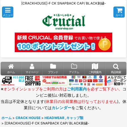
[CRACKHOUSE]-F CK SNAPBACK CAP/ BLACK刺繍-
メニュー
カート
ホーム
マイページ
ブランド
アイテム
ご利用案内
商品検索
※
オンラインショップをご利用の方は
ご利用案内
を必ずご覧下さい。
コ
ンビニ後払い対応致しました。
当店は不定休となります(
休業日の出荷業務は行なっておりません
)。休
業日については
カレンダー
をご覧ください。
ホーム
>
CRACK HOUSE
>
HEADWEAR ,キャップ類
>
[CRACKHOUSE]-F CK SNAPBACK CAP/ BLACK刺繍-