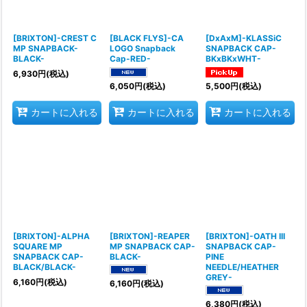
[BRIXTON]-CREST C
[BLACK FLYS]-CA
[DxAxM]-KLASSiC
MP SNAPBACK-
LOGO Snapback
SNAPBACK CAP-
BLACK-
Cap-RED-
BKxBKxWHT-
6,930
円
(税込)
6,050
円
(税込)
5,500
円
(税込)
カートに入れる
カートに入れる
カートに入れる
[BRIXTON]-ALPHA
[BRIXTON]-REAPER
[BRIXTON]-OATH III
SQUARE MP
MP SNAPBACK CAP-
SNAPBACK CAP-
SNAPBACK CAP-
BLACK-
PINE
BLACK/BLACK-
NEEDLE/HEATHER
GREY-
6,160
円
(税込)
6,160
円
(税込)
6,380
円
(税込)