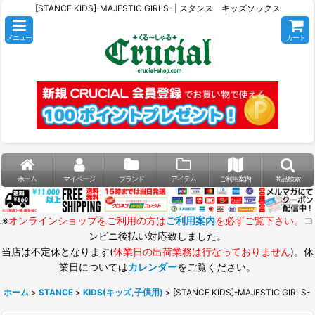
[STANCE KIDS]-MAJESTIC GIRLS- | スタンス キッズソックス
メニュー
カート
ホーム
マイページ
ブランド
アイテム
ご利用案内
商品検索
※
オンラインショップをご利用の方は
ご利用案内
を必ずご覧下さい。
コ
ンビニ後払い対応致しました。
当店は不定休となります(
休業日の出荷業務は行なっておりません
)。休
業日については
カレンダー
をご覧ください。
ホーム
>
STANCE
>
KIDS(キッズ,子供用)
>
[STANCE KIDS]-MAJESTIC GIRLS-