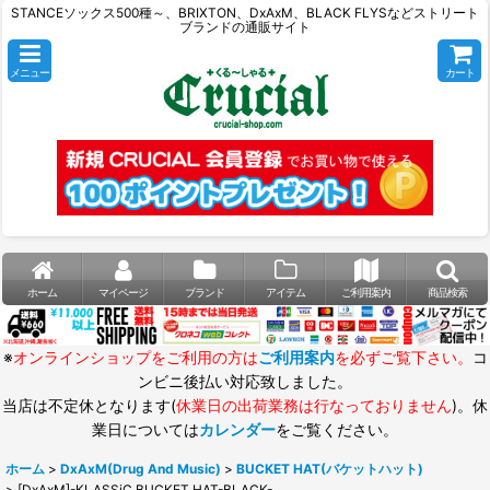
STANCEソックス500種～、BRIXTON、DxAxM、BLACK FLYSなどストリート
ブランドの通販サイト
メニュー
カート
ホーム
マイページ
ブランド
アイテム
ご利用案内
商品検索
※
オンラインショップをご利用の方は
ご利用案内
を必ずご覧下さい。
コ
ンビニ後払い対応致しました。
当店は不定休となります(
休業日の出荷業務は行なっておりません
)。休
業日については
カレンダー
をご覧ください。
ホーム
>
DxAxM(Drug And Music)
>
BUCKET HAT(バケットハット)
>
[DxAxM]-KLASSiC BUCKET HAT-BLACK-