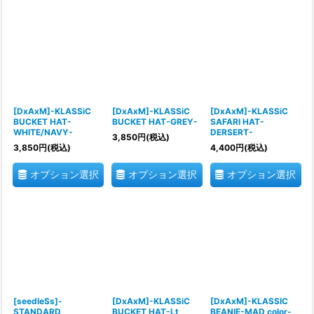
[DxAxM]-KLASSiC
[DxAxM]-KLASSiC
[DxAxM]-KLASSiC
BUCKET HAT-
BUCKET HAT-GREY-
SAFARI HAT-
WHITE/NAVY-
DERSERT-
3,850
円
(税込)
3,850
円
(税込)
4,400
円
(税込)
オプション選択
オプション選択
オプション選択
[seedleSs]-
[DxAxM]-KLASSiC
[DxAxM]-KLASSIC
STANDARD
BUCKET HAT-Lt
BEANIE-MAD color-