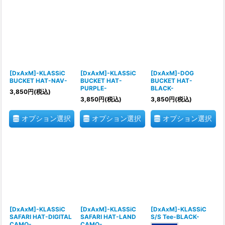
[DxAxM]-KLASSiC
[DxAxM]-KLASSiC
[DxAxM]-DOG
BUCKET HAT-NAV-
BUCKET HAT-
BUCKET HAT-
PURPLE-
BLACK-
3,850
円
(税込)
3,850
円
(税込)
3,850
円
(税込)
オプション選択
オプション選択
オプション選択
[DxAxM]-KLASSiC
[DxAxM]-KLASSiC
[DxAxM]-KLASSiC
SAFARI HAT-DIGITAL
SAFARI HAT-LAND
S/S Tee-BLACK-
CAMO-
CAMO-