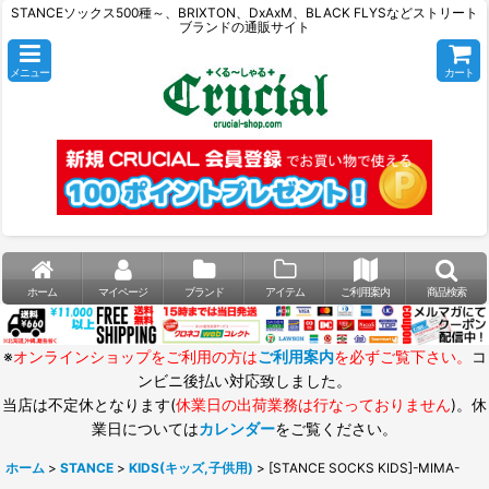
STANCEソックス500種～、BRIXTON、DxAxM、BLACK FLYSなどストリート
ブランドの通販サイト
メニュー
カート
ホーム
マイページ
ブランド
アイテム
ご利用案内
商品検索
※
オンラインショップをご利用の方は
ご利用案内
を必ずご覧下さい。
コ
ンビニ後払い対応致しました。
当店は不定休となります(
休業日の出荷業務は行なっておりません
)。休
業日については
カレンダー
をご覧ください。
ホーム
>
STANCE
>
KIDS(キッズ,子供用)
>
[STANCE SOCKS KIDS]-MIMA-