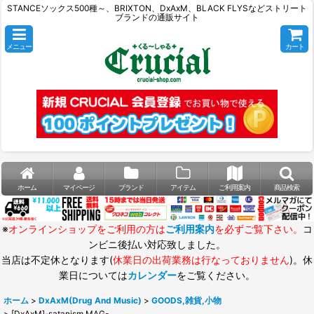
STANCEソックス500種～、BRIXTON、DxAxM、BLACK FLYSなどストリート
ブランドの通販サイト
メニュー
カート
ホーム
マイページ
ブランド
アイテム
ご利用案内
商品検索
※
オンラインショップをご利用の方は
ご利用案内
を必ずご覧下さい。
コ
ンビニ後払い対応致しました。
当店は不定休となります(
休業日の出荷業務は行なっておりません
)。休
業日については
カレンダー
をご覧ください。
ホーム
>
DxAxM(Drug And Music)
>
GOODS,雑貨,小物
>
[DxAxM]-satanism MAG-