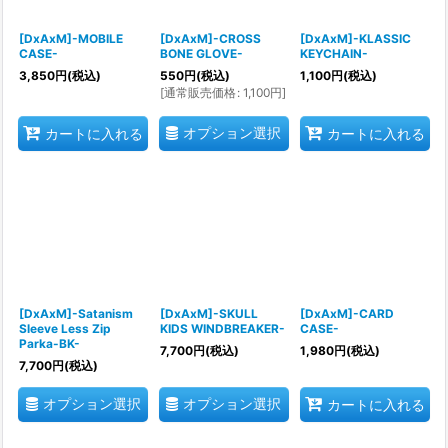
[DxAxM]-MOBILE
[DxAxM]-CROSS
[DxAxM]-KLASSIC
CASE-
BONE GLOVE-
KEYCHAIN-
3,850
円
(税込)
550
円
(税込)
1,100
円
(税込)
[
通常販売価格
:
1,100
円
]
オプション選択
カートに入れる
カートに入れる
[DxAxM]-Satanism
[DxAxM]-SKULL
[DxAxM]-CARD
Sleeve Less Zip
KIDS WINDBREAKER-
CASE-
Parka-BK-
7,700
円
(税込)
1,980
円
(税込)
7,700
円
(税込)
オプション選択
オプション選択
カートに入れる