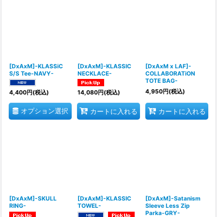
[DxAxM]-KLASSiC
[DxAxM]-KLASSIC
[DxAxM x LAF]-
S/S Tee-NAVY-
NECKLACE-
COLLABORATiON
TOTE BAG-
4,950
円
(税込)
4,400
円
(税込)
14,080
円
(税込)
オプション選択
カートに入れる
カートに入れる
[DxAxM]-SKULL
[DxAxM]-KLASSIC
[DxAxM]-Satanism
RING-
TOWEL-
Sleeve Less Zip
Parka-GRY-