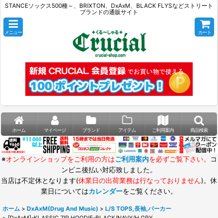
STANCEソックス500種～、BRIXTON、DxAxM、BLACK FLYSなどストリート
ブランドの通販サイト
メニュー
カート
ホーム
マイページ
ブランド
アイテム
ご利用案内
商品検索
※
オンラインショップをご利用の方は
ご利用案内
を必ずご覧下さい。
コ
ンビニ後払い対応致しました。
当店は不定休となります(
休業日の出荷業務は行なっておりません
)。休
業日については
カレンダー
をご覧ください。
ホーム
>
DxAxM(Drug And Music)
>
L/S TOPS,長袖,パーカー
>
[DxAxM]-KLASSIC ZIP HOODIE-BLACK/NAVY/H.GRY