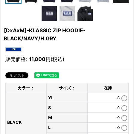
[DxAxM]-KLASSIC ZIP HOODIE-
BLACK/NAVY/H.GRY
販売価格
:
11,000
円
(税込)
カラー：
サイズ：
在庫
YL
△
S
△
M
△
BLACK
L
△