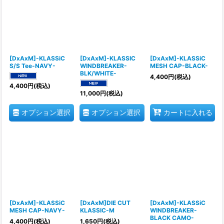
[DxAxM]-KLASSiC
[DxAxM]-KLASSIC
[DxAxM]-KLASSiC
S/S Tee-NAVY-
WINDBREAKER-
MESH CAP-BLACK-
BLK/WHITE-
4,400
円
(税込)
4,400
円
(税込)
11,000
円
(税込)
オプション選択
オプション選択
カートに入れる
[DxAxM]-KLASSiC
[DxAxM]DIE CUT
[DxAxM]-KLASSiC
MESH CAP-NAVY-
KLASSIC-M
WINDBREAKER-
BLACK CAMO-
4,400
円
(税込)
1,650
円
(税込)