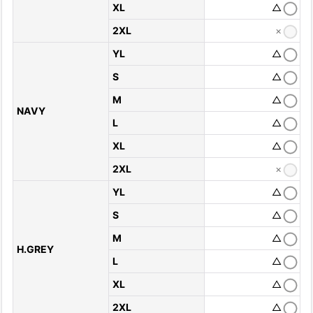
XL
△
2XL
×
YL
△
S
△
M
△
NAVY
L
△
XL
△
2XL
×
YL
△
S
△
M
△
H.GREY
L
△
XL
△
2XL
△