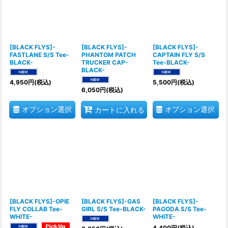
[BLACK FLYS]-
[BLACK FLYS]-
[BLACK FLYS]-
FASTLANE S/S Tee-
PHANTOM PATCH
CAPTAIN FLY S/S
BLACK-
TRUCKER CAP-
Tee-BLACK-
BLACK-
4,950
円
(税込)
5,500
円
(税込)
6,050
円
(税込)
オプション選択
オプション選択
カートに入れる
[BLACK FLYS]-OPIE
[BLACK FLYS]-GAS
[BLACK FLYS]-
FLY COLLAB Tee-
GIRL S/S Tee-BLACK-
PAGODA S/S Tee-
WHITE-
WHITE-
4,400
円
(税込)