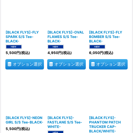
[BLACK FLYS]-FLY
[BLACK FLYS]-OVAL
[BLACK FLYS]-FLY
SPARK S/S Tee-
FLAMES S/S Tee-
BOMBER S/S Tee-
BLACK-
BLACK-
BLACK-
5,500
円
(税込)
4,950
円
(税込)
6,050
円
(税込)
オプション選択
オプション選択
オプション選択
[BLACK FLYS]-NEON
[BLACK FLYS]-
[BLACK FLYS]-
GIRL S/S Tee-BLACK-
FASTLANE S/S Tee-
PHANTOM PATCH
WHITE-
TRUCKER CAP-
5,500
円
(税込)
BLACK/WHITE-