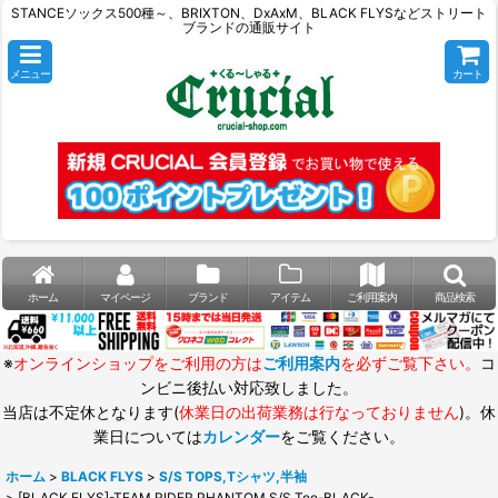
STANCEソックス500種～、BRIXTON、DxAxM、BLACK FLYSなどストリート
ブランドの通販サイト
メニュー
カート
ホーム
マイページ
ブランド
アイテム
ご利用案内
商品検索
※
オンラインショップをご利用の方は
ご利用案内
を必ずご覧下さい。
コ
ンビニ後払い対応致しました。
当店は不定休となります(
休業日の出荷業務は行なっておりません
)。休
業日については
カレンダー
をご覧ください。
ホーム
>
BLACK FLYS
>
S/S TOPS,Tシャツ,半袖
>
[BLACK FLYS]-TEAM RIDER PHANTOM S/S Tee-BLACK-