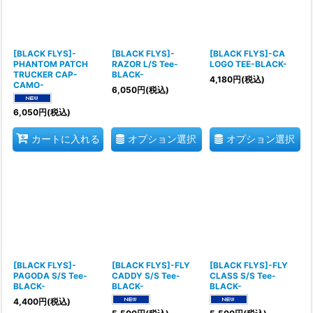
[BLACK FLYS]-
[BLACK FLYS]-
[BLACK FLYS]-CA
PHANTOM PATCH
RAZOR L/S Tee-
LOGO TEE-BLACK-
TRUCKER CAP-
BLACK-
4,180
円
(税込)
CAMO-
6,050
円
(税込)
6,050
円
(税込)
オプション選択
オプション選択
カートに入れる
[BLACK FLYS]-
[BLACK FLYS]-FLY
[BLACK FLYS]-FLY
PAGODA S/S Tee-
CADDY S/S Tee-
CLASS S/S Tee-
BLACK-
BLACK-
BLACK-
4,400
円
(税込)