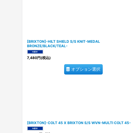
[BRIXTON]-HILT SHIELD S/S KNIT-MEDAL
BRONZE/BLACK/TEAL-
7,480
円
(税込)
オプション選択
[BRIXTON]-COLT 45 X BRIXTON S/S WVN-MULTI COLT 45-