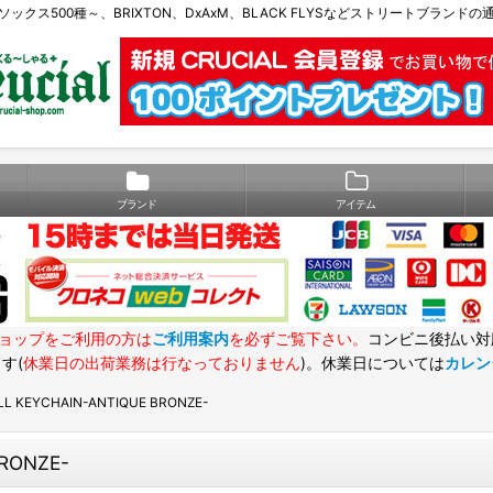
Eソックス500種～、BRIXTON、DxAxM、BLACK FLYSなどストリートブランド
ブランド
アイテム
ョップをご利用の方は
ご利用案内
を必ずご覧下さい。
コンビニ後払い対
す(
休業日の出荷業務は行なっておりません
)。休業日については
カレン
LL KEYCHAIN-ANTIQUE BRONZE-
BRONZE-