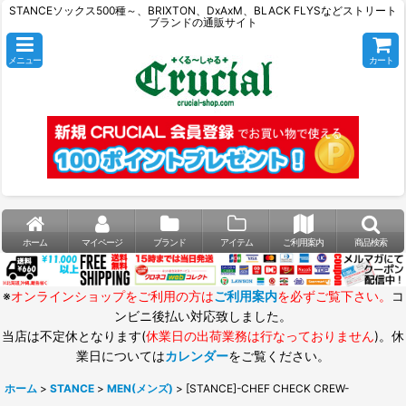
STANCEソックス500種～、BRIXTON、DxAxM、BLACK FLYSなどストリート
ブランドの通販サイト
メニュー
カート
ホーム
マイページ
ブランド
アイテム
ご利用案内
商品検索
※
オンラインショップをご利用の方は
ご利用案内
を必ずご覧下さい。
コ
ンビニ後払い対応致しました。
当店は不定休となります(
休業日の出荷業務は行なっておりません
)。休
業日については
カレンダー
をご覧ください。
ホーム
>
STANCE
>
MEN(メンズ)
>
[STANCE]-CHEF CHECK CREW-