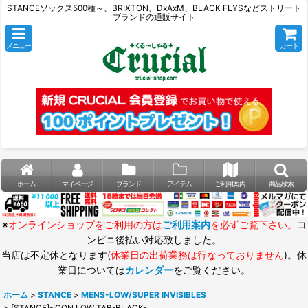
STANCEソックス500種～、BRIXTON、DxAxM、BLACK FLYSなどストリート
ブランドの通販サイト
メニュー
カート
ホーム
マイページ
ブランド
アイテム
ご利用案内
商品検索
※
オンラインショップをご利用の方は
ご利用案内
を必ずご覧下さい。
コ
ンビニ後払い対応致しました。
当店は不定休となります(
休業日の出荷業務は行なっておりません
)。休
業日については
カレンダー
をご覧ください。
ホーム
>
STANCE
>
MENS-LOW/SUPER INVISIBLES
>
[STANCE]-ICON LOW TAB-BLACK-