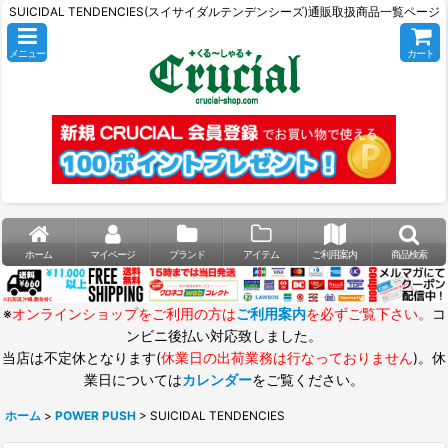
SUICIDAL TENDENCIES(スイサイダルテンデンシーズ)通販取扱商品一覧ページ
メニュー
カート
ホーム
マイページ
ブランド
アイテム
ご利用案内
商品検索
※
オンラインショップをご利用の方は
ご利用案内
を必ずご覧下さい。
コ
ンビニ後払い対応致しました。
当店は不定休となります(
休業日の出荷業務は行なっておりません
)。休
業日については
カレンダー
をご覧ください。
ホーム
>
POWER PUSH
>
SUICIDAL TENDENCIES