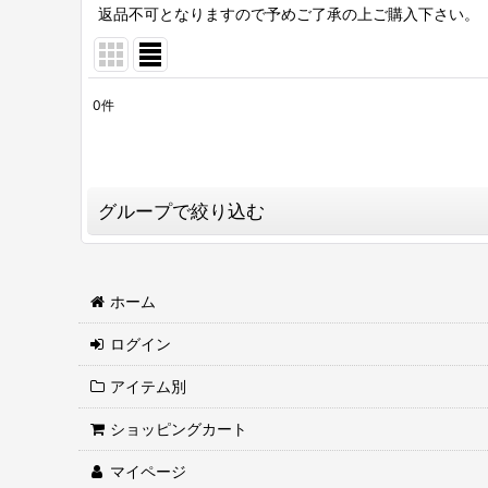
返品不可となりますので予めご了承の上ご購入下さい。
0
件
表示数
:
並び順
:
グループで絞り込む
TANK TOP (タンクトップ)
ホーム
S/S T-SHIRT (半袖Tシャツ)
ログイン
L/S T-SHIRT(長袖Tシャツ)
アイテム別
S/S SHIRTS（半袖シャツ）
ショッピングカート
L/S SHIRTS (長袖シャツ)
マイページ