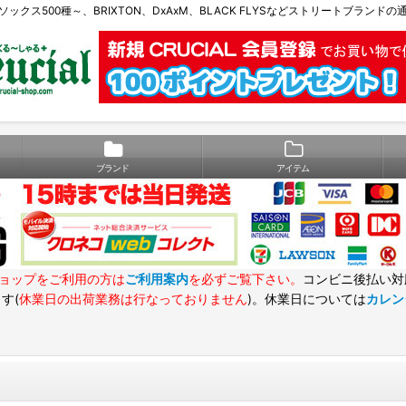
Eソックス500種～、BRIXTON、DxAxM、BLACK FLYSなどストリートブランド
ブランド
アイテム
ョップをご利用の方は
ご利用案内
を必ずご覧下さい。
コンビニ後払い対
す(
休業日の出荷業務は行なっておりません
)。休業日については
カレン