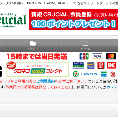
Eソックス500種～、BRIXTON、DxAxM、BLACK FLYSなどストリートブランド
ブランド
アイテム
ョップをご利用の方は
ご利用案内
を必ずご覧下さい。
コンビニ後払い対
す(
休業日の出荷業務は行なっておりません
)。休業日については
カレン