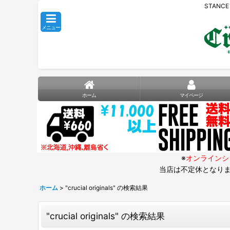
STANC
メニュー
ホーム
マイページ
※
オンラインシ
当店は不定休となりま
ホーム
>
"crucial originals"
の
検索結果
"crucial originals"
の
検索結果