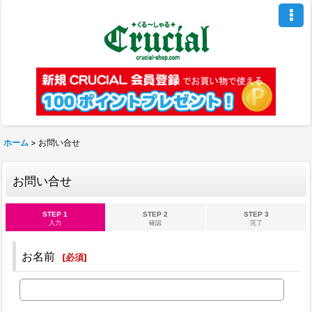
ホーム
>
お問い合せ
お問い合せ
STEP 1
STEP 2
STEP 3
入力
確認
完了
お名前
[
必須
]